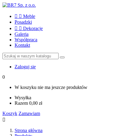


Meble
Posadzki


Dekoracje
Galeria
Współpraca
Kontakt
Zaloguj się
0
W koszyku nie ma jeszcze produktów
Wysyłka
Razem
0,00 zł
Koszyk
Zamawiam

Strona główna
Produkty