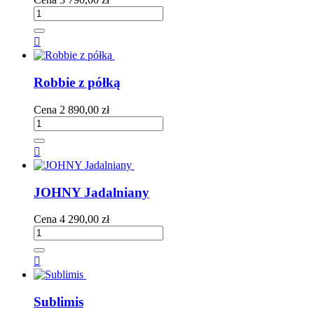

Robbie z półką
Cena
2 890,00 zł

JOHNY Jadalniany
Cena
4 290,00 zł

Sublimis