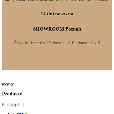
14 dni na zwrot
SHOWROOM Poznań
Śliwocki Home 61-006 Poznań, ul. Blacharska 13-15
reorder
Produkty
Produkty


Promocje