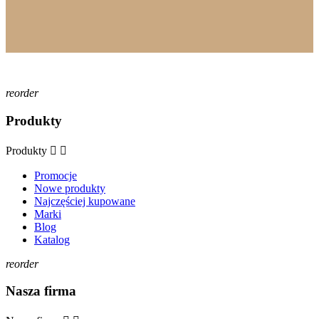
reorder
Produkty
Produkty


Promocje
Nowe produkty
Najczęściej kupowane
Marki
Blog
Katalog
reorder
Nasza firma