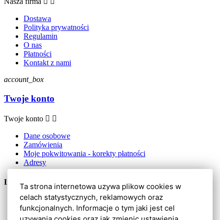
Nasza firma


Dostawa
Polityka prywatności
Regulamin
O nas
Płatności
Kontakt z nami
account_box
Twoje konto
Twoje konto


Dane osobowe
Zamówienia
Moje pokwitowania - korekty płatności
Adresy
Informacje kontaktowe
Ta strona internetowa uzywa plikow cookies w
celach statystycznych, reklamowych oraz
BR7 Sp. z o.o.
funkcjonalnych. Informacje o tym jaki jest cel
Ogrodowa 2C
uzywania cookies oraz jak zmienic ustawienia
62-066 Granowo