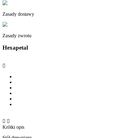
Zasady dostawy
Zasady zwrotu
Hexapetal



Krótki opis
Stół drewniany