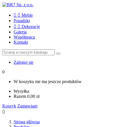


Meble
Posadzki


Dekoracje
Galeria
Współpraca
Kontakt
Zaloguj się
0
W koszyku nie ma jeszcze produktów
Wysyłka
Razem
0,00 zł
Koszyk
Zamawiam

Strona główna
Produkty