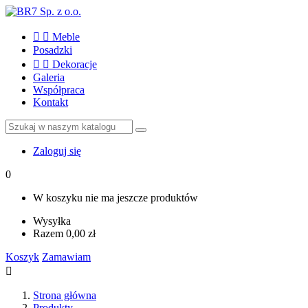


Meble
Posadzki


Dekoracje
Galeria
Współpraca
Kontakt
Zaloguj się
0
W koszyku nie ma jeszcze produktów
Wysyłka
Razem
0,00 zł
Koszyk
Zamawiam

Strona główna
Produkty